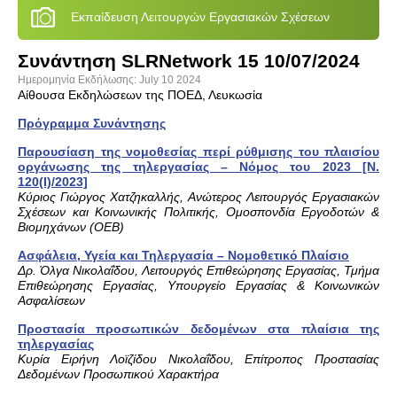
Εκπαίδευση Λειτουργών Εργασιακών Σχέσεων
Συνάντηση SLRNetwork 15 10/07/2024
Ημερομηνία Εκδήλωσης: July 10 2024
Αίθουσα Εκδηλώσεων της ΠΟΕΔ, Λευκωσία
Πρόγραμμα Συνάντησης
Παρουσίαση της νομοθεσίας περί ρύθμισης του πλαισίου
οργάνωσης της τηλεργασίας – Νόμος του 2023 [Ν.
120(Ι)/2023]
Κύριος Γιώργος Χατζηκαλλής, Ανώτερος Λειτουργός Εργασιακών
Σχέσεων και Κοινωνικής Πολιτικής, Ομοσπονδία Εργοδοτών &
Βιομηχάνων (ΟEB)
Ασφάλεια, Υγεία και Τηλεργασία – Νομοθετικό Πλαίσιο
Δρ. Όλγα Νικολαΐδου, Λειτουργός Επιθεώρησης Εργασίας, Τμήμα
Επιθεώρησης Εργασίας, Υπουργείο Εργασίας & Κοινωνικών
Ασφαλίσεων
Προστασία προσωπικών δεδομένων στα πλαίσια της
τηλεργασίας
Κυρία Ειρήνη Λοϊζίδου Νικολαΐδου, Επίτροπος Προστασίας
Δεδομένων Προσωπικού Χαρακτήρα